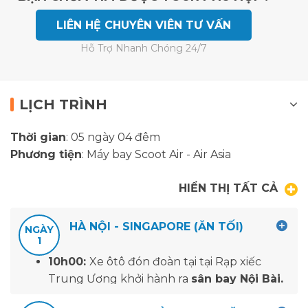
LIÊN HỆ CHUYÊN VIÊN TƯ VẤN
Hỗ Trợ Nhanh Chóng 24/7
LỊCH TRÌNH
Thời gian
: 05 ngày 04 đêm
Phương tiện
: Máy bay Scoot Air - Air Asia
HIỂN THỊ TẤT CẢ
HÀ NỘI - SINGAPORE (ĂN TỐI)
NGÀY
1
10h00:
Xe ôtô đón đoàn tại tại Rạp xiếc
Trung Ương khởi hành ra
sân bay Nội Bài.
Đoàn đến sân bay Nội Bài, làm thủ tục đáp