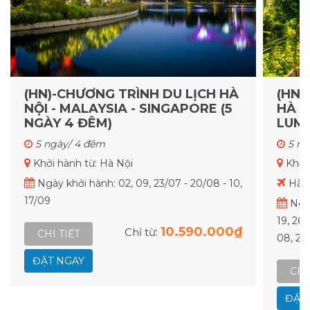
(HN)-CHƯƠNG TRÌNH DU LỊCH HÀ
(HN)
NỘI - MALAYSIA - SINGAPORE (5
HÀ N
NGÀY 4 ĐÊM)
LUMP
5 ngày/ 4 đêm
5 ng
Khởi hành từ: Hà Nội
Khởi
Ngày khởi hành: 02, 09, 23/07 - 20/08 - 10,
Hãng
17/09
Ngày
19, 26/
10.590.000₫
Chỉ từ:
CHI TIẾT
08, 22
ĐẶT NGAY
CHI
ĐẶT