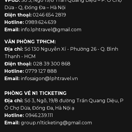
VPGD:
Số 3, Ngõ 19/8 Trần Quang Diệu – P. Ô Chợ
Dừa - Q, Đống Đa – Hà Nội
Điện thoại:
0246 654 2819
Hotline:
0989.624.639
Email:
info.lphtravel@gmail.com
VĂN PHÒNG TPHCM:
Địa chỉ:
Số 130 Nguyễn Xí - Phường 26 - Q. Bình
Thạnh - HCM
Điện thoại:
028 39 300 868
Hotline:
0779 127 888
Email:
infosaigon@lphtravel.vn
PHÒNG VÉ N1 TICKETING
Địa chỉ:
Số 3, Ngõ, 19/8 đường Trần Quang Diệu, P
Ô Chợ Dừa, Đống Đa, Hà Nội ạ
Hotline:
0946.239.111
Email:
group.n1ticketing@gmail.com