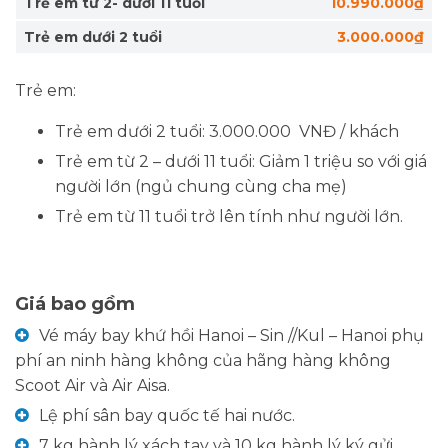
Trẻ em từ 2- dưới 11 tuổi
10.990.000₫
Genting xe cáp treo đưa quý khách lên
Nghỉ đêm tại khách sạn tại Batam.
Trẻ em dưới 2 tuổi
3.000.000₫
đỉnh cao nguyên với độ cao 2.000m so với
mặt nước biển, quý khách bắt đầu khám
Garden by the bay
Trẻ em:
phá thế giới sống động tại đây.
Quý khách có thể mua sắm, thử vận may
Trẻ em dưới 2 tuổi: 3.000.000 VNĐ / khách
tại sòng bạc
Genting Casino
nổi tiếng
Trẻ em từ 2 – dưới 11 tuổi: Giảm 1 triệu so với giá
Đông Nam Á, tham gia các trò chơi như: lái
người lớn (ngủ chung cùng cha mẹ)
xe mô tô, đi tàu cao tốc trên không, vui
Trẻ em từ 11 tuổi trở lên tính như người lớn.
chơi chụp hình trong nhà tuyết… (chi phí
tự túc). Đoàn khởi hành về
Kuala Lumpur.
Đoàn ăn tối tại nhà hàng.
Giá bao gồm
Nghỉ đêm tại khách sạn tại Kuala
Vé máy bay khứ hồi Hanoi – Sin //Kul – Hanoi phụ
Lumpur.
phí an ninh hàng không của hãng hàng không
Scoot Air và Air Aisa.
Cung điện Hoàng Gia
Lệ phí sân bay quốc tế hai nước.
7 kg hành lý xách tay và 10 kg hành lý ký gửi