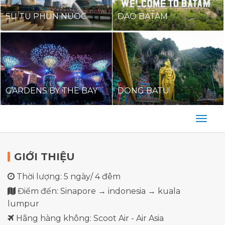
SU TU PHUN NUOC
DAO BATAM
GARDENS BY THE BAY
DONG BATU
GIỚI THIỆU
Thời lượng: 5 ngày/ 4 đêm
Điểm đến: Sinapore → indonesia → kuala
lumpur
Hãng hàng không: Scoot Air - Air Asia