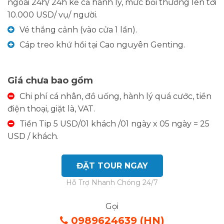
ngoài 24h/ 24h kể cả hành lý, mức bồi thường lên tới
10.000 USD/ vụ/ người.
Vé thắng cảnh (vào cửa 1 lần).
Cáp treo khứ hồi tại Cao nguyên Genting.
Giá chưa bao gồm
Chi phí cá nhân, đồ uống, hành lý quá cước, tiền
điện thoại, giặt là, VAT.
Tiền Tip 5 USD/01 khách /01 ngày x 05 ngày = 25
USD / khách.
ĐẶT TOUR NGAY
Hỗ Trợ Nhanh Chóng 24/7
Gọi
0989624639 (HN)