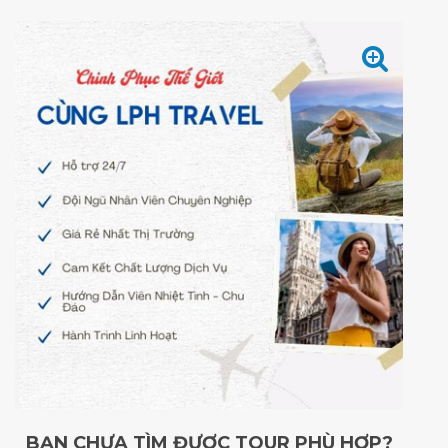
BẠN CHƯA TÌM ĐƯỢC TOUR PHÙ HỢP?